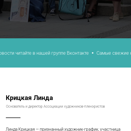
итайте в нашей группе Вконтакте
Самые свежие новости 
Крицкая Линда
Основатель и директор Ассоциации художников-пленэристов
Линда Крицкая — признанный художник-график, участница