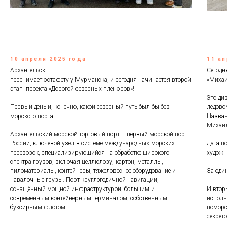
10 апреля 2025 года
11 ап
Архангельск
Сегодн
перенимает эстафету у Мурманска, и сегодня начинается второй
«Михаи
этап проекта «Дорогой северных пленэров»!
Это ди
Первый день и, конечно, какой северный путь был бы без
ледово
морского порта.
Назван
Михаил
Архангельский морской торговый порт – первый морской порт
России, ключевой узел в системе международных морских
Дата п
перевозок, специализирующийся на обработке широкого
художн
спектра грузов, включая целлюлозу, картон, металлы,
пиломатериалы, контейнеры, тяжеловесное оборудование и
За оди
навалочные грузы. Порт круглогодичной навигации,
оснащённый мощной инфраструктурой, большим и
И втор
современным контейнерным терминалом, собственным
исполн
буксирным флотом
поморс
секрет